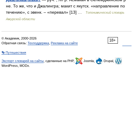
не. То же, что и Джалингра; макит с якутск. «направление по
течению», с эвенк. – «перевал» [13] …
Топонимический словарь
Амурской области
© Академик, 2000-2026
18+
Обратная связь:
Техподдержка
,
Реклама на сайте
👣 Путешествия
Экспорт словарей на сайты
, сделанные на PHP,
Joomla,
Drupal,
WordPress, MODx.