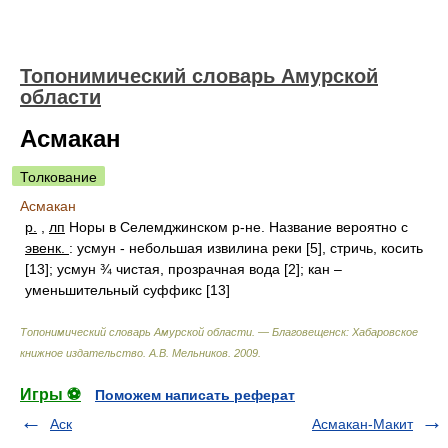
Топонимический словарь Амурской
области
Асмакан
Толкование
Асмакан
р.
,
лп
Норы в Селемджинском р-не. Название вероятно с
эвенк.
: усмун - небольшая извилина реки [5], стричь, косить
[13]; усмун ¾ чистая, прозрачная вода [2]; кан –
уменьшительный суффикс [13]
Топонимический словарь Амурской области. — Благовещенск: Хабаровское
книжное издательство
.
А.В. Мельников
.
2009
.
Игры ⚽
Поможем написать реферат
Аск
Асмакан-Макит