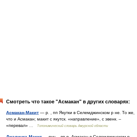
Смотреть что такое "Асмакан" в других словарях:
Асмакан-Макит
— р. , пп Якутки в Селемджинском р не. То же,
что и Асмакан; макит с якутск. «направление», с эвенк. –
«перевал» …
Топонимический словарь Амурской области
Джалинка-Макит
— руч. , лп р. Асмакан в Селемджинском р